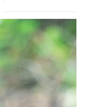
Kaisa Siren
12.5.2020
3 min käytetty lukemiseen
Tuntemattoman hautajaisissa
Vaikuttaa, että juhla kuin juhla, intialaiset tekevät sen
sydämensä pohjasta suurella tunteella ja nauttivat
juhlatilaisuudesta.