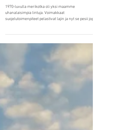
Kaisa Siren
6.5.2021
2 min käytetty lukemiseen
Kotkien komennossa
1970-luvulla merikotka oli yksi maamme
uhanalaisimpia lintuja. Voimakkaat
suojelutoimenpiteet pelastivat lajin ja nyt se pesii jopa
Lapissa.