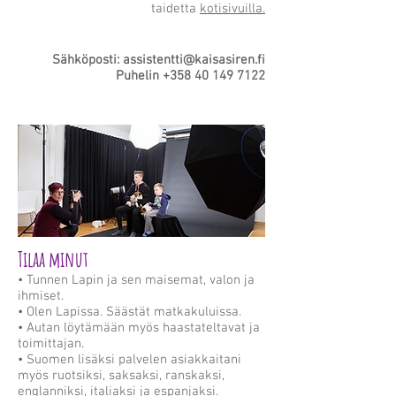
taidetta
kotisivuilla.
Sähköposti:
assistentti@kaisasiren.fi
Puhelin
+358 40 149 7122
Tilaa minut
• Tunnen Lapin ja sen maisemat, valon ja
ihmiset.
• Olen Lapissa. Säästät matkakuluissa.
• Autan löytämään myös haastateltavat ja
toimittajan.
• Suomen lisäksi palvelen asiakkaitani
myös ruotsiksi, saksaksi, ranskaksi,
englanniksi, italiaksi ja espanjaksi.