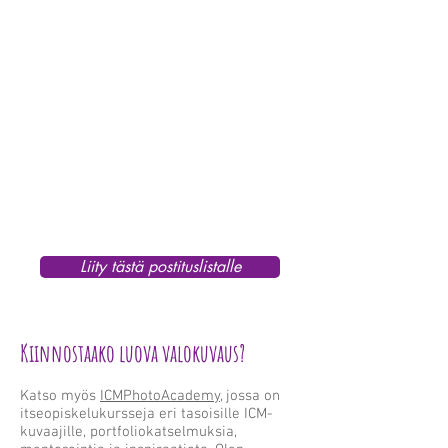
Liity tästä postituslistalle
Kiinnostaako luova valokuvaus?
Katso myös
ICMPhotoAcademy
, jossa on
itseopiskelukursseja eri tasoisille ICM-
kuvaajille, portfoliokatselmuksia,