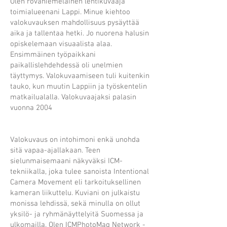
Olen rovaniemeläinen lehtikuvaaja
toimialueenani Lappi.
Minue kiehtoo
valokuvauksen mahdollisuus pysäyttää
aika ja tallentaa hetki. Jo nuorena halusin
opiskelemaan visuaalista alaa.
Ensimmäinen työpaikkani
paikallislehdehdessä oli unelmien
täyttymys. Valokuvaamiseen tuli kuitenkin
tauko, kun muutin Lappiin ja työskentelin
matkailualalla. Valokuvaajaksi palasin
vuonna 2004
Valokuvaus on intohimoni enkä unohda
sitä vapaa-ajallakaan. Teen
sielunmaisemaani näkyväksi ICM-
tekniikalla, joka tulee sanoista Intentional
Camera Movement eli tarkoituksellinen
kameran liikuttelu. Kuviani on julkaistu
monissa lehdissä, sekä minulla on ollut
yksilö- ja ryhmänäyttelyitä Suomessa ja
ulkomailla. Olen ICMPhotoMag Network -