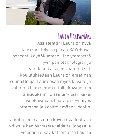
Laura Haapamäki
Assistenttini Laura on hyvä
kuvakäsittelyssä ja saa RAW-kuvat
nopeasti käyttökuntoon. Hän ymmärtää
hyvin painoteknologian ja
verkkojulkaisujen vaatimukset.
Koulutukseltaan Laura on graafinen
suunnittelija. Laura osaa myös kuvata, ja
voimmekin molemm
at tulla kuvaamaan
tilaisuuksiin, joissa tarvitaan kaksi
valokuvaajaa.​ Laura pystyy myös
ottamaan ja käsittelemään videoita.
Lauralla on myös oma
kuvituksia tuottava
yritys ja hän harrastaa taidetta, joogaa ja
videopeliä. Käy katsomassa Lauran