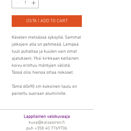
OSTA | ADD TO CART
Kävelen metsässä syksyllä. Sammal
jalkojeni alla on pehmeää. Lempeä
tuuli puhaltaa ja kuulen vain omat
ajatukseni. Yksi kirkkaan keltainen
koivu erottuu mäntyjen välistä.
Tässä olisi hienoa ottaa nokoset.
Tämä 60x90 cm kokoinen taulu on
painettu suoraan alumiinille.
Lappilainen valokuvaaja
kuva@kaisasiren.fi
puh
+358 40 7769706