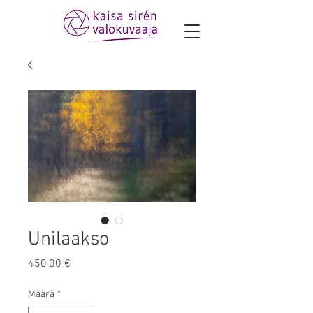
Unilaakso
Hinta
450,00 €
Määrä
*