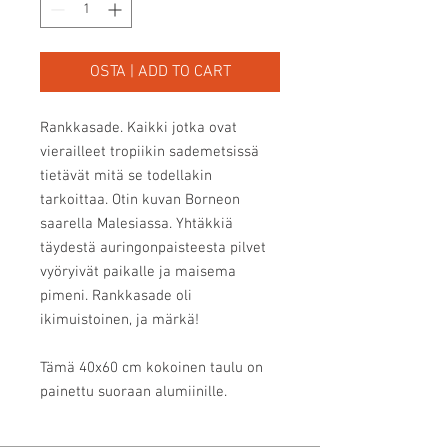
OSTA | ADD TO CART
Rankkasade. Kaikki jotka ovat
vierailleet tropiikin sademetsissä
tietävät mitä se todellakin
tarkoittaa. Otin kuvan Borneon
saarella Malesiassa. Yhtäkkiä
täydestä auringonpaisteesta pilvet
vyöryivät paikalle ja maisema
pimeni. Rankkasade oli
ikimuistoinen, ja märkä!
Tämä 40x60 cm kokoinen taulu on
painettu suoraan alumiinille.