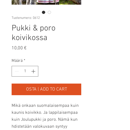
Tuotenumero: 0612
Pukki & poro
koivikossa
Hinta
10,00 €
Määrä
*
OSTA | ADD TO CART
Mikä onkaan suomalaisempaa kuin 
kaunis koivikko. Ja lappilaisempaa 
kuin Joulupukki ja poro. Nämä kun 
hdistetään valokuvaan syntyy 