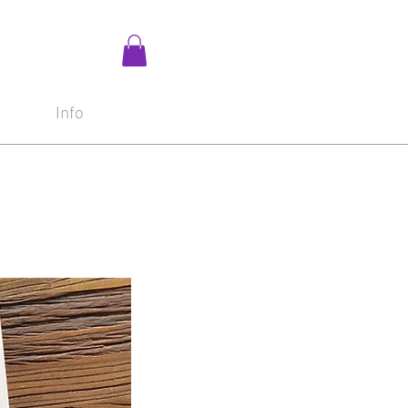
i
Info