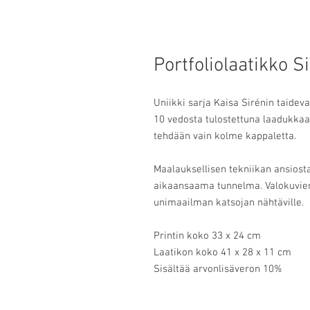
Portfoliolaatikko S
Uniikki sarja Kaisa Sirénin taidev
10 vedosta tulostettuna laadukkaa
tehdään vain kolme kappaletta.
Maalauksellisen tekniikan ansiosta 
aikaansaama tunnelma. Valokuvien 
unimaailman katsojan nähtäville.
Printin koko 33 x 24 cm
Laatikon koko 41 x 28 x 11 cm
Sisältää arvonlisäveron 10%