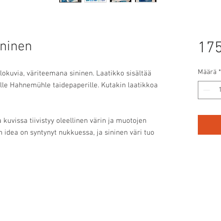
ininen
175
Määrä
*
alokuvia, väriteemana sininen. Laatikko sisältää
lle Hahnemühle taidepaperille. Kutakin laatikkoa
kuvissa tiivistyy oleellinen värin ja muotojen
idea on syntynyt nukkuessa, ja sininen väri tuo