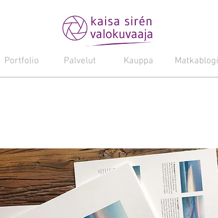
Portfolio
Palvelut
Kauppa
Matkablog