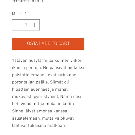
Normaali
Alehinta
 10,00 € 
5,00 €
hinta
Määrä
*
OSTA | ADD TO CART
Ystävän husyfarmilla kolmen viikon 
ikäisiä pentuja. Ne pääsivät hetkeksi 
paistattelemaan kevätaurinkoon 
porontaljan päälle. Silmät oli 
hiljattain auenneet ja mahat 
mukavasti pyöristyneet. Nämä olisi 
heti voinut ottaa mukaan kotiin. 
Sinne jäivät emonsa kanssa 
asustelemaan, mutta valokuvat 
lähtivät tuliaisina matkaan.