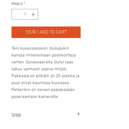
Määrä
*
OSTA | ADD TO CART
Tein kuvaussession Joulupukin 
kanssa nimenomaan postikortteja 
varten. Ounasvaaralta löytyi taas 
takuu varmasti sopiva miljöö. 
Pakkasta oli pitkälti yli 20 astetta ja 
puut olivat kauniissa kuurassa. 
Petterikin oli iloinen päästessään 
poseraamaan kameralle.
Tietoja
Kortin koko on A6 eli 14, 8 x 10,5 cm.