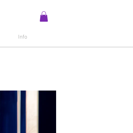
i
Info