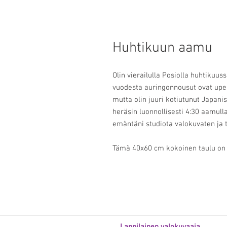
Huhtikuun aamu
Olin vierailulla Posiolla huhtikuus
vuodesta auringonnousut ovat upe
mutta olin juuri kotiutunut Japanis
heräsin luonnollisesti 4:30 aamul
emäntäni studiota valokuvaten ja t
Tämä 40x60 cm kokoinen taulu on p
Lappilainen valokuvaaja