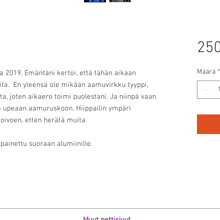
250
Määrä
*
sa 2019. Emäntäni kertoi, että tähän aikaan
ita. En yleensä ole mikään aamuvirkku tyyppi,
ta, joten aikaero toimi puolestani. Ja niinpä vaan
la upeaan aamuruskoon. Hiippailin ympäri
oivoen, etten herätä muita.
ainettu suoraan alumiinille.
Muut nettisivut