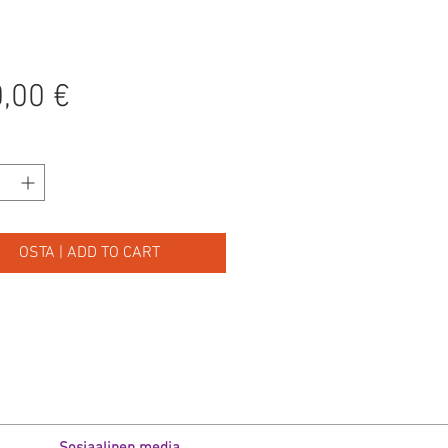
Hinta
,00 €
OSTA | ADD TO CART
Sosiaalinen media