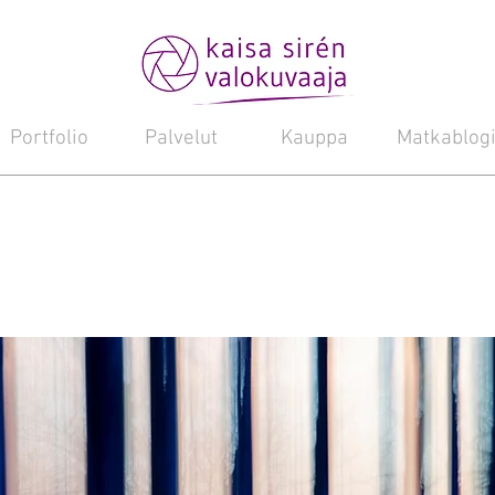
Portfolio
Palvelut
Kauppa
Matkablog