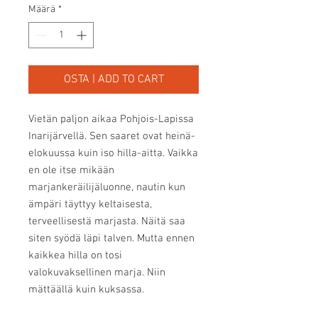
Määrä
*
OSTA | ADD TO CART
Vietän paljon aikaa Pohjois-Lapissa 
Inarijärvellä. Sen saaret ovat heinä-
elokuussa kuin iso hilla-aitta. Vaikka 
en ole itse mikään 
marjankeräilijäluonne, nautin kun 
ämpäri täyttyy keltaisesta, 
terveellisestä marjasta. Näitä saa 
siten syödä läpi talven. Mutta ennen 
kaikkea hilla on tosi 
valokuvaksellinen marja. Niin 
mättäällä kuin kuksassa.