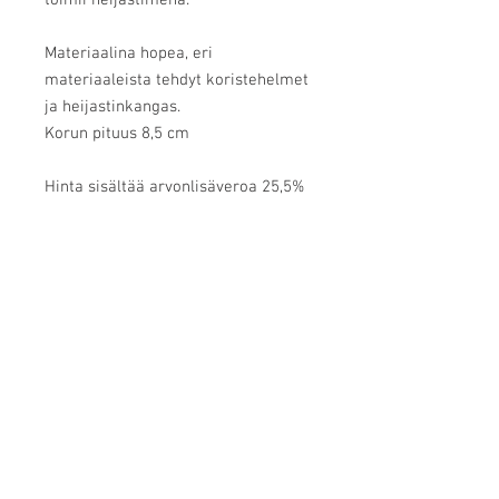
toimii heijastimena.
Materiaalina hopea, eri
materiaaleista tehdyt koristehelmet
ja heijastinkangas.
Korun pituus 8,5 cm
Hinta sisältää arvonlisäveroa 25,5%
Lappilainen valokuvaaja
kuva@kaisasiren.fi
puh
+358 40 7769706
Vuopajantie 15, 96400
Rovaniemi, Lappi, Finland
Y-tunnus
1751842-0
Muut nettisivut
Taidevalokuvaus
Taidegalleria Villa Vinkkeli
ICM Photo Academy