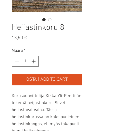
Heijastinkoru 8
Hinta
13,50 €
Määrä
*
OSTA | ADD TO CART
Korusuunnittelija Kikka Yli-Penttilän
tekemä heijastinkoru. Siivet
heijastavat valoa. Tässä
heijastinkorussa on kaksipuoleinen
heijastinkangas, eli myös takapuoli