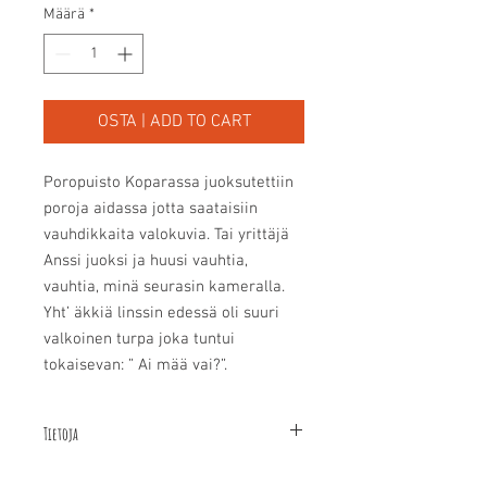
Määrä
*
OSTA | ADD TO CART
Poropuisto Koparassa juoksutettiin 
poroja aidassa jotta saataisiin 
vauhdikkaita valokuvia. Tai yrittäjä 
Anssi juoksi ja huusi vauhtia, 
vauhtia, minä seurasin kameralla.  
Yht’ äkkiä linssin edessä oli suuri 
valkoinen turpa joka tuntui 
tokaisevan: ” Ai mää vai?”.
Tietoja
Kortin koko on A6 eli 14, 8 x 10,5 cm.