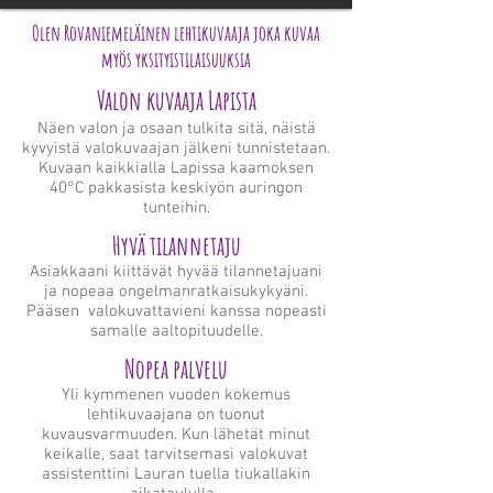
Olen Rovaniemeläinen lehtikuvaaja joka kuvaa
myös yksityistilaisuuksia
Valon kuvaaja Lapista
Näen valon ja osaan tulkita sitä, näistä
kyvyistä valokuvaajan jälkeni tunnistetaan.
Kuvaan kaikkialla Lapissa kaamoksen
40°C pakkasista keskiyön auringon
tunteihin.
Hyvä tilannetaju
Asiakkaani kiittävät hyvää tilannetajuani
ja nopeaa ongelmanratkaisukykyäni.
Pääsen valokuvattavieni kanssa nopeasti
samalle aaltopituudelle.
Nopea palvelu
Yli kymmenen vuoden kokemus
lehtikuvaajana on tuonut
kuvausvarmuuden. Kun lähetät minut
keikalle, saat tarvitsemasi valokuvat
assistenttini Lauran tuella tiukallakin