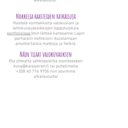
aikataululla.
Nokkelia haasteiden ratkaisuja
Ihastele voimakkaita valokuviani ja
lehtikuvauskeikkojen lopputuloksia
portfolioissa.
Voin lähteä kanssanne Lapin
parhaisiin kohteisiin ikuistamaan
ainutkertaisia matkoja ja hetkiä.
Näin tilaat valokuvauksen
Ota yhteyttä sähköpostilla osoitteeseen
kuva@kaisasiren.fi
tai puhelimella
+358 40 776 9706
niin sovimme
aikataulusta!
Lappilainen valokuvaaja
kuva@kaisasiren.fi
puh
+358 40 7769706
Vuopajantie 15, 96400
Rovaniemi, Lappi, Finland
Y-tunnus
1751842-0